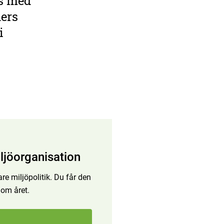
s med
ers
i
ljöorganisation
re miljöpolitik. Du får den
 om året.