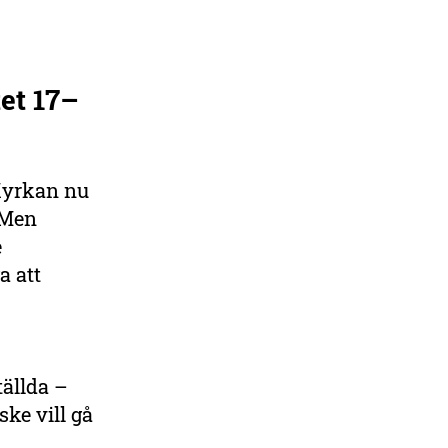
DELA
et 17–
Kyrkan nu
 Men
e
a att
ällda –
ke vill gå