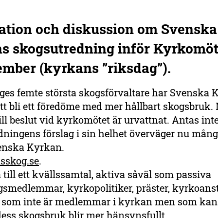
ation och diskussion om Svenska
s skogsutredning inför Kyrkomöt
ember (kyrkans ”riksdag”).
ges femte största skogsförvaltare har Svenska 
tt bli ett föredöme med mer hållbart skogsbruk.
till beslut vid kyrkomötet är urvattnat. Antas int
ningens förslag i sin helhet överväger nu mång
enska Kyrkan.
sskog.se
.
ill ett kvällssamtal, aktiva såväl som passiva
gsmedlemmar, kyrkopolitiker, präster, kyrkoanst
 som inte är medlemmar i kyrkan men som kans
dess skogsbruk blir mer hänsynsfullt.