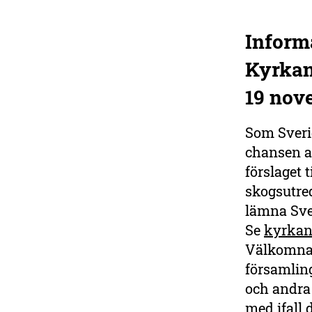
Inform
Bli medlem i
Kyrkan
Sveriges största
miljöorganisation
19 nov
Var med i kampen för en
friskare natur och starkare
Som Sveri
miljöpolitik. Du får den
chansen a
prisbelönta tidningen
förslaget 
Sveriges Natur fem gånger
om året.
skogsutred
lämna Sv
Bli medlem i dag
Se
kyrkan
Välkomna t
församlin
och andra
med ifall 