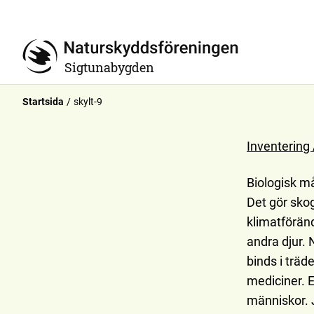
Sigtunabygden
Startsida
skylt-9
Inventerin
Biologisk m
Det gör sko
klimatföränd
andra djur. 
binds i trä
mediciner. E
människor. J