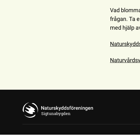
Vad blommar
frågan. Ta en
med hjälp av
Naturskydds
Naturvårdsv
Sigtunabygden
Kontakta oss