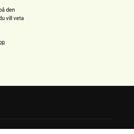
 på den
u vill veta
op