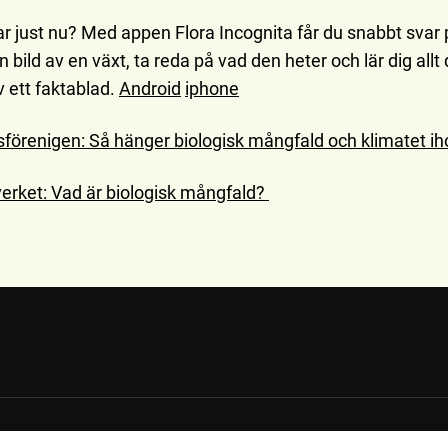
 just nu? Med appen Flora Incognita får du snabbt svar
 bild av en växt, ta reda på vad den heter och lär dig allt d
 ett faktablad.
Android
iphone
förenigen: Så hänger biologisk mångfald och klimatet ih
erket: Vad är biologisk mångfald?