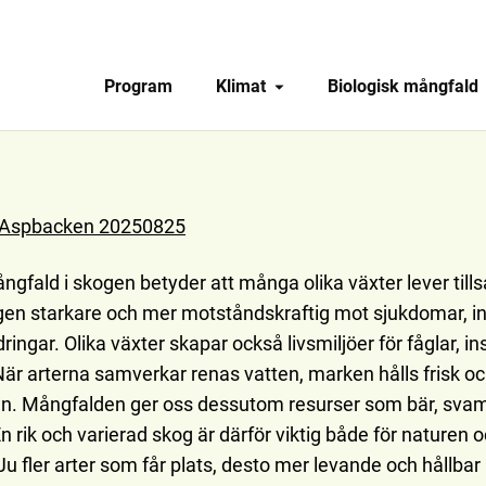
Program
Klimat
Biologisk mångfald
g Aspbacken 20250825
ångfald i skogen betyder att många olika växter lever ti
gen starkare och mer motståndskraftig mot sjukdomar, i
ringar. Olika växter skapar också livsmiljöer för fåglar, i
När arterna samverkar renas vatten, marken hålls frisk oc
den. Mångfalden ger oss dessutom resurser som bär, svam
n rik och varierad skog är därför viktig både för naturen o
u fler arter som får plats, desto mer levande och hållbar 