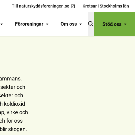
Till naturskyddsforeningen.se
Kretsar i Stockholms län
Stöd oss
Föroreningar
Om oss
llsammans.
nsekter och
nsekter och
h koldioxid
p, virke och
ch för oss
blir skogen.