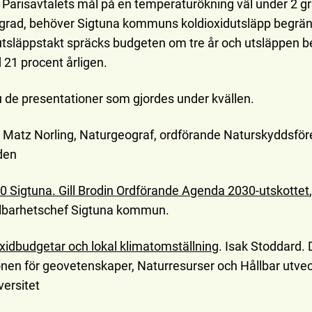
a Parisavtalets mål på en temperaturökning väl under 2 g
5 grad, behöver Sigtuna kommuns koldioxidutsläpp begrä
tsläppstakt spräcks budgeten om tre år och utsläppen 
21 procent årligen.
u de presentationer som gjordes under kvällen.
Matz Norling, Naturgeograf, ordförande Naturskyddsför
den
 Sigtuna. Gill Brodin Ordförande Agenda 2030-utskottet
llbarhetschef Sigtuna kommun.
oxidbudgetar och lokal klimatomställning
. Isak Stoddard.
ionen för geovetenskaper, Naturresurser och Hållbar utvec
versitet