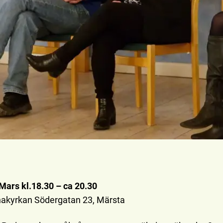
Mars kl.18.30 – ca 20.30
nakyrkan Södergatan 23, Märsta