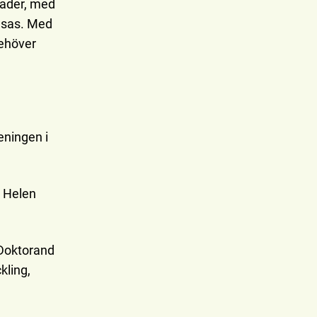
rader, med
nsas. Med
behöver
eningen i
, Helen
 Doktorand
kling,