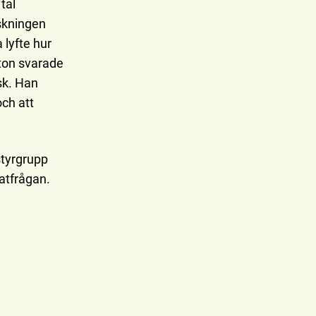
tal
skningen
 lyfte hur
lton svarade
sk. Han
ch att
styrgrupp
atfrågan.