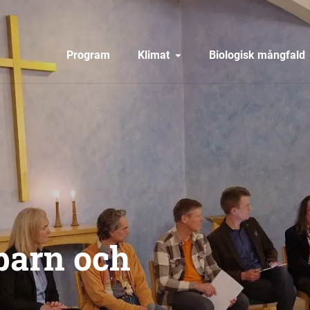
Program
Klimat
Biologisk mångfald
 barn och