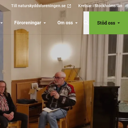
Till naturskyddsforeningen.se
Kretsar i Stockholms län
Stöd oss
Föroreningar
Om oss