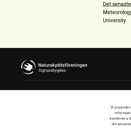
Det senaste
Meteorology
University
Sigtunabygden
Kontakta oss
Naturskyddsföreningen i Sigtuna
Vi använder 
Fasanvägen 6
informati
kombinera de
19533 Märsta
din användn
sigtuna@naturskyddsföreningen.se