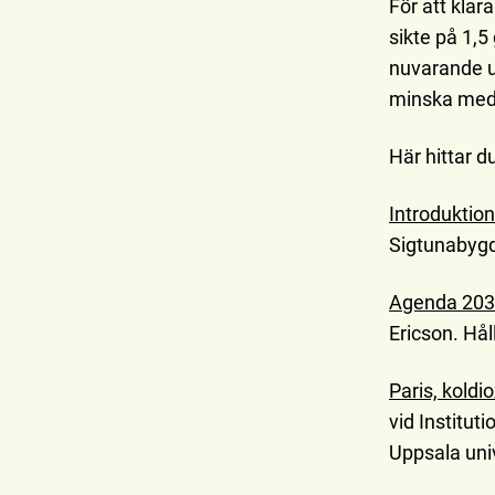
För att klar
sikte på 1,
nuvarande u
minska med 
Här hittar d
Introduktion
Sigtunabyg
Agenda 2030
Ericson. Hå
Paris, koldi
vid Institut
Uppsala uni