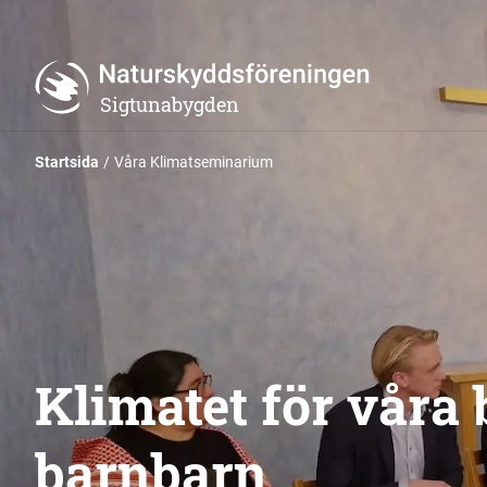
Sigtunabygden
Startsida
Våra Klimatseminarium
Klimatet för våra
barnbarn