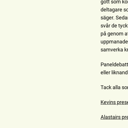
gott som ko
deltagare s
säger. Sedan
svår de tyck
på genom at
uppmanade d
samverka kr
Paneldebatte
eller likna
Tack alla s
Kevins pres
Alastairs pr