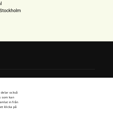
l
 Stockholm
i delar också
s som kan
amlat in från
tt klicka på