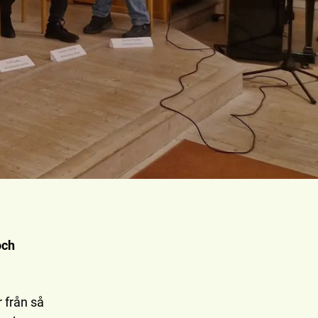
och
 från så