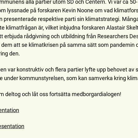
mmunens alla partier utom SD och Centern. Vi var ca 50- 
om lyssnade på forskaren Kevin Noone om vad klimatfor
 presenterade respektive parti sin klimatstrategi. Många
te klimatfrågan är, vilket inbjudna forskaren Alastair Ske
t erbjuda rådgivning och utbildning från Researchers De
em att se klimatkrisen på samma sätt som pandemin o
ing den.
n var konstruktiv och flera partier lyfte upp behovet av 
nde under kommunstyrelsen, som kan samverka kring klim
om deltog och låt oss fortsätta medborgardialogen!
entation
esentation