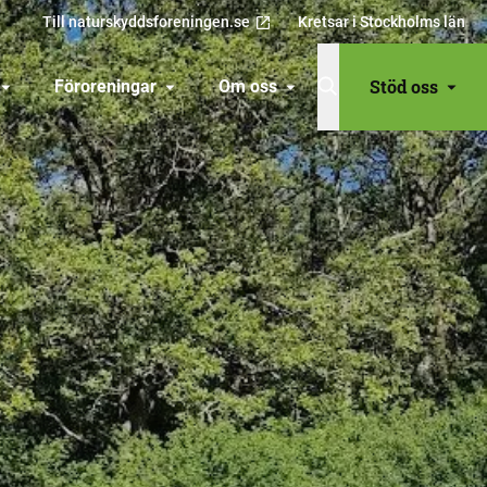
Till naturskyddsforeningen.se
Kretsar i Stockholms län
Stöd oss
Föroreningar
Om oss