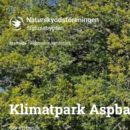
Sigtunabygden
Startsida
Aspbacken klimatpark
Klimatpark Aspb
Gör ett besök