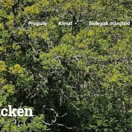
Program
Klimat
Biologisk mångfald
acken