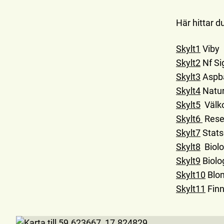
Här hittar d
Skylt1
Viby
Skylt2
Nf Si
Skylt3
Aspb
Skylt4
Natur
Skylt5
Välko
Skylt6
Rese
Skylt7
Stats
Skylt8
Biolo
Skylt9
Biolo
Skylt10
Blo
Skylt11
Finn