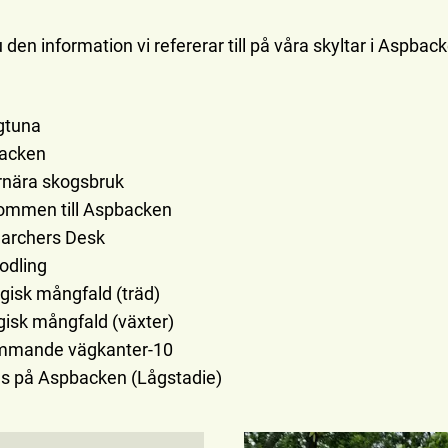
u den information vi refererar till på våra skyltar i Aspbac
gtuna
acken
nära skogsbruk
mmen till Aspbacken
archers Desk
odling
gisk mångfald (träd)
gisk mångfald (växter)
mmande vägkanter-10
s på Aspbacken (Lågstadie)