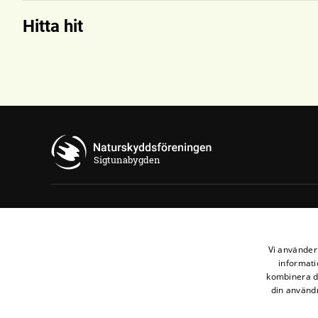
Hitta hit
Sigtunabygden
Kontakta oss
Naturskyddsföreningen i Sigtuna
Vi använder 
Fasanvägen 6
informati
kombinera de
19533 Märsta
din användn
sigtuna@naturskyddsföreningen.se