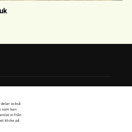
uk
i delar också
s som kan
amlat in från
tt klicka på